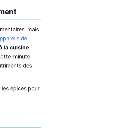
ment
imentaires, mais
ppareils de
à la cuisine
cotte-minute
nutriments des
 les épices pour