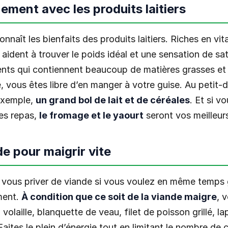
nement avec les produits laitiers
nnaît les bienfaits des produits laitiers. Riches en vit
s aident à trouver le poids idéal et une sensation de sa
ents qui contiennent beaucoup de matières grasses et 
 vous êtes libre d’en manger à votre guise. Au petit-d
 exemple,
un grand bol de lait et de céréales
. Et si v
les repas,
le fromage et le yaourt
seront vos meilleurs 
de pour maigrir vite
 vous priver de viande si vous voulez en même temps 
ment.
À condition que ce soit de la viande maigre
, 
volaille, blanquette de veau, filet de poisson grillé, la
tes le plein d’énergie tout en limitant le nombre de c