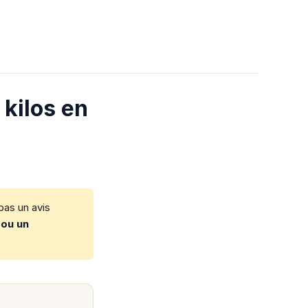
 kilos en
 pas un avis
 ou un