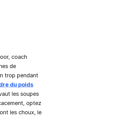
door, coach
hes de
en trop pendant
dre du poids
vaut les soupes
ficacement, optez
ont les choux, le