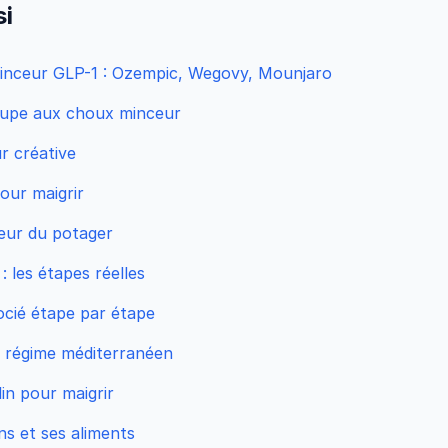
si
inceur GLP-1 : Ozempic, Wegovy, Mounjaro
soupe aux choux minceur
r créative
our maigrir
eur du potager
 les étapes réelles
ocié étape par étape
e régime méditerranéen
lin pour maigrir
ns et ses aliments