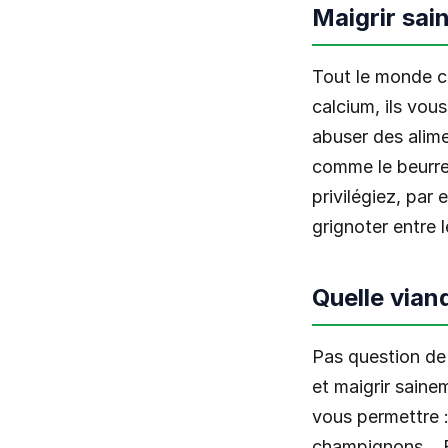
Maigrir sai
Tout le monde co
calcium, ils vou
abuser des alim
comme le beurre,
privilégiez, par
grignoter entre 
Quelle vian
Pas question de
et maigrir saine
vous permettre : 
champignons… Fai