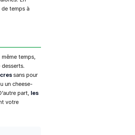
s de temps à
En même temps,
 desserts.
ucres
sans pour
ou un cheese-
D’autre part,
les
t votre