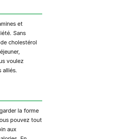
amines et
tiété. Sans
de cholestérol
éjeuner,
ous voulez
alliés.
garder la forme
vous pouvez tout
pin aux
alories. En