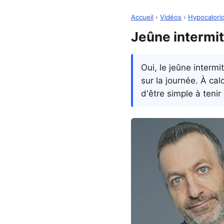
Accueil
›
Vidéos
›
Hypocaloriq
Jeûne intermitt
Oui, le jeûne interm
sur la journée. À cal
d'être simple à teni