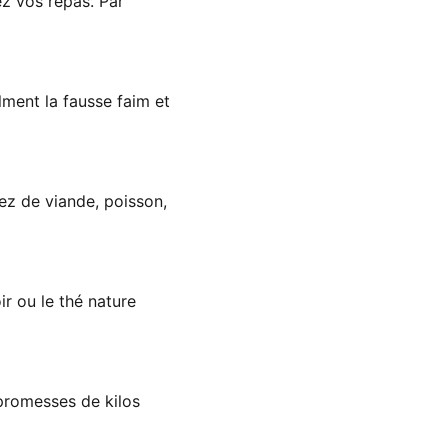
ez vos repas. Par
alment la fausse faim et
sez de viande, poisson,
ir ou le thé nature
promesses de kilos