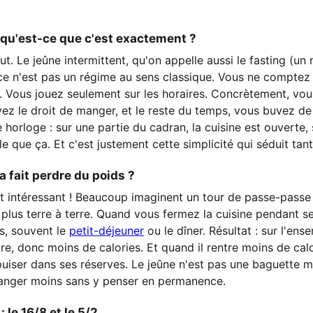
, qu'est-ce que c'est exactement ?
 Le jeûne intermittent, qu'on appelle aussi le fasting (un 
 ce n'est pas un régime au sens classique. Vous ne comptez
. Vous jouez seulement sur les horaires. Concrètement, vou
ez le droit de manger, et le reste du temps, vous buvez de 
horloge : sur une partie du cadran, la cuisine est ouverte, su
le que ça. Et c'est justement cette simplicité qui séduit ta
 fait perdre du poids ?
nt intéressant ! Beaucoup imaginent un tour de passe-passe
n plus terre à terre. Quand vous fermez la cuisine pendant s
s, souvent le
petit-déjeuner
ou le dîner. Résultat : sur l'ens
e, donc moins de calories. Et quand il rentre moins de calori
 puiser dans ses réserves. Le jeûne n'est pas une baguette m
anger moins sans y penser en permanence.
 le 16/8 et le 5/2