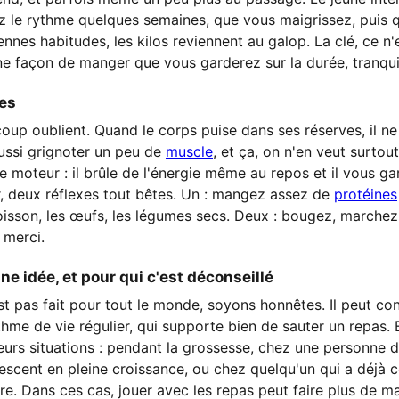
ez le rythme quelques semaines, que vous maigrissez, puis 
nnes habitudes, les kilos reviennent au galop. La clé, ce n'
r une façon de manger que vous garderez sur la durée, tranqu
les
oup oublient. Quand le corps puise dans ses réserves, il n
 aussi grignoter un peu de
muscle
, et ça, on n'en veut surtou
e moteur : il brûle de l'énergie même au repos et il vous ga
r, deux réflexes tout bêtes. Un : mangez assez de
protéines
poisson, les œufs, les légumes secs. Deux : bougez, marchez
 merci.
ne idée, et pour qui c'est déconseillé
est pas fait pour tout le monde, soyons honnêtes. Il peut c
hme de vie régulier, qui supporte bien de sauter un repas. E
ieurs situations : pendant la grossesse, chez une personne 
escent en pleine croissance, ou chez quelqu'un qui a déjà 
. Dans ces cas, jouer avec les repas peut faire plus de ma