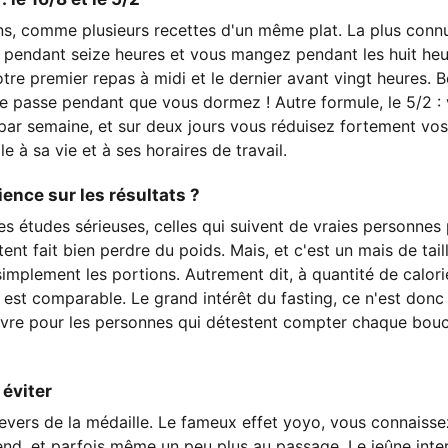
ions, comme plusieurs recettes d'un même plat. La plus connue
 pendant seize heures et vous mangez pendant les huit heu
re premier repas à midi et le dernier avant vingt heures. 
se passe pendant que vous dormez ! Autre formule, le 5/2 
par semaine, et sur deux jours vous réduisez fortement vo
le à sa vie et à ses horaires de travail.
ience sur les résultats ?
Les études sérieuses, celles qui suivent de vraies personne
ttent fait bien perdre du poids. Mais, et c'est un mais de tai
 simplement les portions. Autrement dit, à quantité de calori
ce est comparable. Le grand intérêt du fasting, ce n'est don
 suivre pour les personnes qui détestent compter chaque bouc
 éviter
revers de la médaille. Le fameux effet yoyo, vous connaiss
rend, et parfois même un peu plus au passage. Le jeûne int