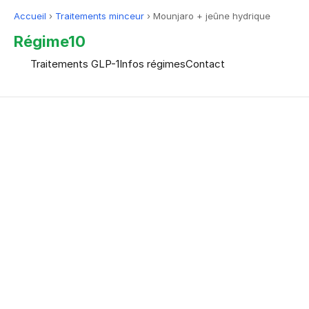
Accueil
›
Traitements minceur
›
Mounjaro + jeûne hydrique
Régime10
Traitements GLP-1
Infos régimes
Contact