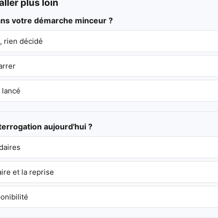
ller plus loin
dans votre démarche minceur ?
 rien décidé
arrer
 lancé
nterrogation aujourd'hui ?
daires
re et la reprise
onibilité