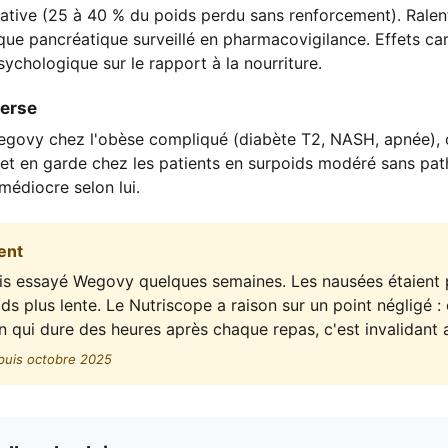
cative (25 à 40 % du poids perdu sans renforcement). Rale
que pancréatique surveillé en pharmacovigilance. Effets ca
ychologique sur le rapport à la nourriture.
verse
govy chez l'obèse compliqué (diabète T2, NASH, apnée), o
met en garde chez les patients en surpoids modéré sans pat
médiocre selon lui.
ent
ais essayé Wegovy quelques semaines. Les nausées étaient p
ds plus lente. Le Nutriscope a raison sur un point négligé :
n qui dure des heures après chaque repas, c'est invalidant 
puis octobre 2025