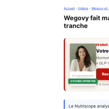
Accueil
›
Vidéos
›
Wegovy et 
Wegovy fait ma
tranche
FEMME 
Votre
Hormone
« GLP-1
Rec
3 FICHES OFFERTES
+ le liv
Le Nutriscope analys