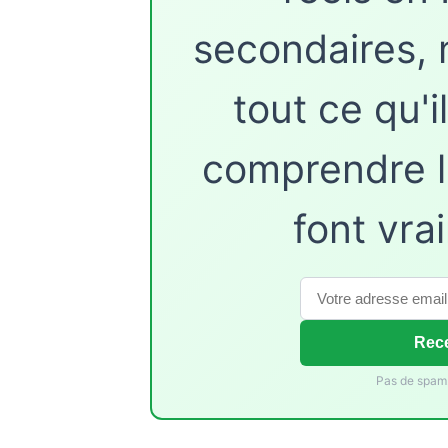
secondaires, 
tout ce qu'i
comprendre l
font vra
Rece
Pas de spam.