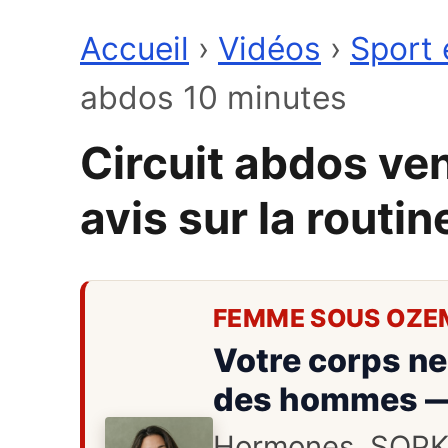
Accueil
›
Vidéos
›
Sport 
abdos 10 minutes
Circuit abdos ven
avis sur la routi
FEMME SOUS OZE
Votre corps ne
des hommes — 
Hormones, SOPK, c