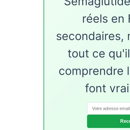
Sémaglutide,
réels en 
secondaires, 
tout ce qu'i
comprendre l
font vra
Rece