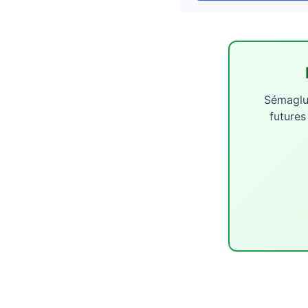
Sémaglut
futures