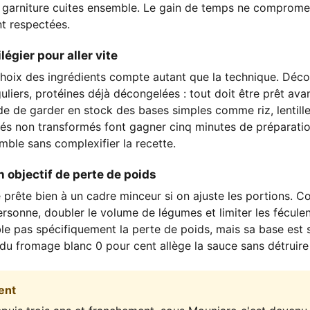
t garniture cuites ensemble. Le gain de temps ne compromet 
nt respectées.
légier pour aller vite
 choix des ingrédients compte autant que la technique. Déc
iers, protéines déjà décongelées : tout doit être prêt avan
 de garder en stock des bases simples comme riz, lentille
lés non transformés font gagner cinq minutes de préparati
emble sans complexifier la recette.
n objectif de perte de poids
e prête bien à un cadre minceur si on ajuste les portions.
ersonne, doubler le volume de légumes et limiter les fécul
ble pas spécifiquement la perte de poids, mais sa base est 
u fromage blanc 0 pour cent allège la sauce sans détruire l
ent