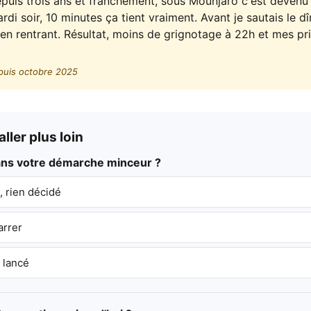
puis trois ans et franchement, sous Mounjaro c'est devenu m
rdi soir, 10 minutes ça tient vraiment. Avant je sautais le d
 en rentrant. Résultat, moins de grignotage à 22h et mes pr
puis octobre 2025
ller plus loin
dans votre démarche minceur ?
 rien décidé
arrer
 lancé