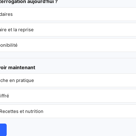
nterrogation aujourd'hui ?
daires
re et la reprise
onibilité
voir maintenant
he en pratique
iffré
ecettes et nutrition