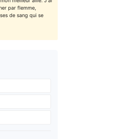
on meilleur allié. J'ai
îner par flemme,
ises de sang qui se