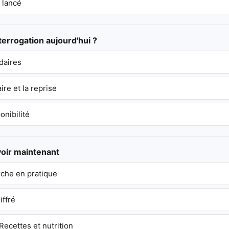
 lancé
nterrogation aujourd'hui ?
daires
re et la reprise
onibilité
voir maintenant
he en pratique
iffré
ecettes et nutrition