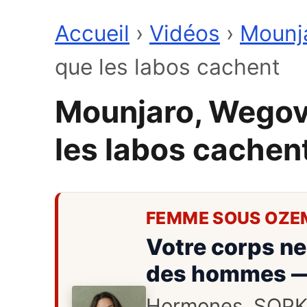
Accueil
›
Vidéos
›
Mounja
que les labos cachent
Mounjaro, Wegov
les labos cachen
FEMME SOUS OZE
Votre corps ne
des hommes — 
Hormones, SOPK, c