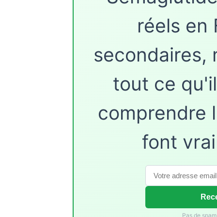
réels en 
secondaires, 
tout ce qu'i
comprendre l
font vra
Rece
Pas de spam.