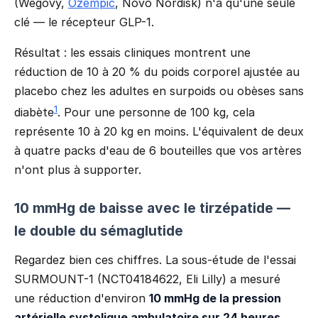
(Wegovy,
Ozempic
, Novo Nordisk) n'a qu'une seule
clé — le récepteur GLP-1.
Résultat : les essais cliniques montrent une
réduction de 10 à 20 % du poids corporel ajustée au
placebo chez les adultes en surpoids ou obèses sans
1
diabète
. Pour une personne de 100 kg, cela
représente 10 à 20 kg en moins. L'équivalent de deux
à quatre packs d'eau de 6 bouteilles que vos artères
n'ont plus à supporter.
10 mmHg de baisse avec le tirzépatide —
le double du sémaglutide
Regardez bien ces chiffres. La sous-étude de l'essai
SURMOUNT-1 (NCT04184622, Eli Lilly) a mesuré
une réduction d'environ
10 mmHg de la pression
artérielle systolique ambulatoire sur 24 heures