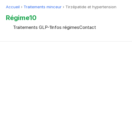
Accueil
›
Traitements minceur
›
Tirzépatide et hypertension
Régime10
Traitements GLP-1
Infos régimes
Contact