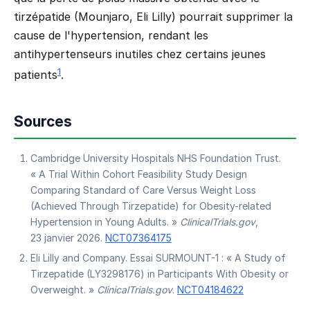
tirzépatide (Mounjaro, Eli Lilly) pourrait supprimer la
cause de l'hypertension, rendant les
antihypertenseurs inutiles chez certains jeunes
1
patients
.
Sources
Cambridge University Hospitals NHS Foundation Trust.
« A Trial Within Cohort Feasibility Study Design
Comparing Standard of Care Versus Weight Loss
(Achieved Through Tirzepatide) for Obesity-related
Hypertension in Young Adults. »
ClinicalTrials.gov
,
23 janvier 2026.
NCT07364175
Eli Lilly and Company. Essai SURMOUNT-1 : « A Study of
Tirzepatide (LY3298176) in Participants With Obesity or
Overweight. »
ClinicalTrials.gov
.
NCT04184622